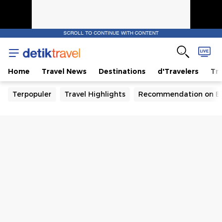
SCROLL TO CONTINUE WITH CONTENT
Home
Travel News
Destinations
d'Travelers
Tra
Terpopuler
Travel Highlights
Recommendation on B