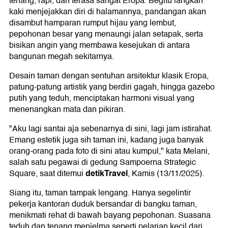
tenang, rapi, dan terasa sangat Eropa. Begitu langkah
kaki menjejakkan diri di halamannya, pandangan akan
disambut hamparan rumput hijau yang lembut,
pepohonan besar yang menaungi jalan setapak, serta
bisikan angin yang membawa kesejukan di antara
bangunan megah sekitarnya.
Desain taman dengan sentuhan arsitektur klasik Eropa,
patung-patung artistik yang berdiri gagah, hingga gazebo
putih yang teduh, menciptakan harmoni visual yang
menenangkan mata dan pikiran.
"Aku lagi santai aja sebenarnya di sini, lagi jam istirahat.
Emang estetik juga sih taman ini, kadang juga banyak
orang-orang pada foto di sini atau kumpul," kata Melani,
salah satu pegawai di gedung Sampoerna Strategic
detikTravel
Square, saat ditemui
, Kamis (13/11/2025).
Siang itu, taman tampak lengang. Hanya segelintir
pekerja kantoran duduk bersandar di bangku taman,
menikmati rehat di bawah bayang pepohonan. Suasana
teduh dan tenang menjelma seperti pelarian kecil dari