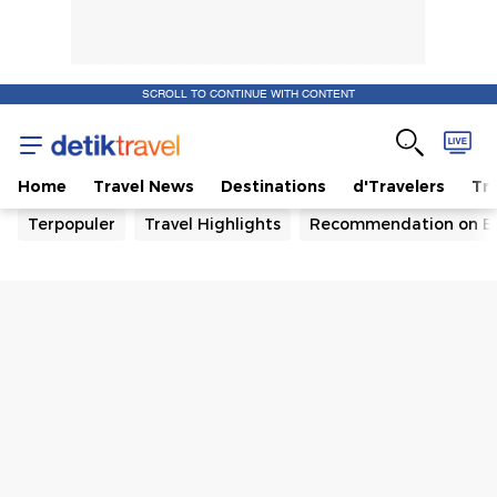
SCROLL TO CONTINUE WITH CONTENT
Home
Travel News
Destinations
d'Travelers
Tra
Terpopuler
Travel Highlights
Recommendation on B