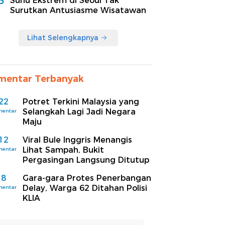
5
Suhu Ekstrem di Seoul Tak
Surutkan Antusiasme Wisatawan
Lihat Selengkapnya
mentar Terbanyak
22
Potret Terkini Malaysia yang
Selangkah Lagi Jadi Negara
mentar
Maju
12
Viral Bule Inggris Menangis
Lihat Sampah, Bukit
mentar
Pergasingan Langsung Ditutup
8
Gara-gara Protes Penerbangan
Delay, Warga 62 Ditahan Polisi
mentar
KLIA