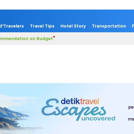
d'Travelers
Travel Tips
Hotel Story
Transportation
mmendation on Budget
pe
me