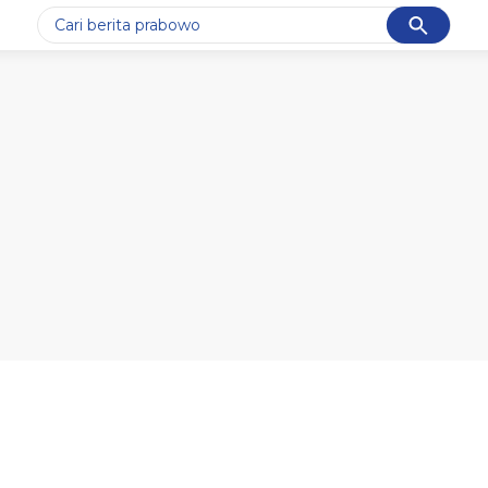
Cancel
Yang sedang ramai dicari
#1
demo
#2
prabowo
#3
iran
#4
korupsi
#5
kpk
Promoted
Terakhir yang dicari
Loading...