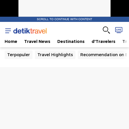
SCROLL TO CONTINUE WITH CONTENT
Home
Travel News
Destinations
d'Travelers
Tra
Terpopuler
Travel Highlights
Recommendation on B