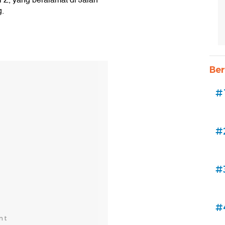
g.
Ber
#
#
#
#