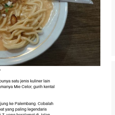
)
nya satu jenis kuliner lain
amanya Mie Celor, gurih kental
njung ke Palembang. Cobalah
mpat yang paling legendaris
i Z, yang beralamat di Jalan