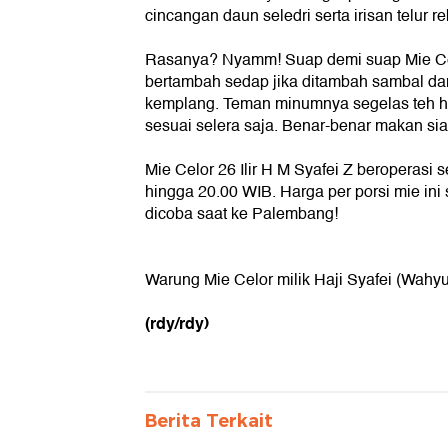
cincangan daun seledri serta irisan telur r
Rasanya? Nyamm! Suap demi suap Mie Cel
bertambah sedap jika ditambah sambal d
kemplang. Teman minumnya segelas teh ha
sesuai selera saja. Benar-benar makan sia
Mie Celor 26 Ilir H M Syafei Z beroperasi s
hingga 20.00 WIB. Harga per porsi mie ini s
dicoba saat ke Palembang!
Warung Mie Celor milik Haji Syafei (Wahyu
(rdy/rdy)
Berita Terkait