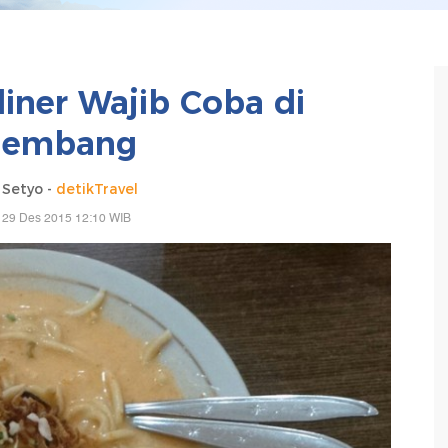
liner Wajib Coba di
lembang
Setyo -
detikTravel
 29 Des 2015 12:10 WIB