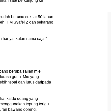
sikan saat berkunjung ke
sudah berusia sekitar 50 tahun
oleh H M Syafei Z dan sekarang
in hanya ikutan nama saja,"
mbang berupa sajian mie
tarasa gurih. Mie yang
bih tebal dan lurus daripada
kai kaldu udang yang
 menggunakan tepung terigu.
buran bawang goreng,