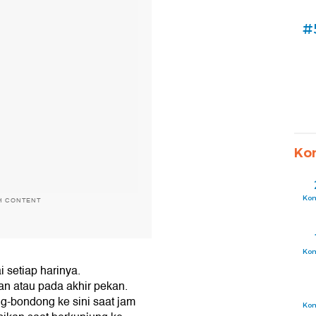
#
Ko
Ko
H CONTENT
Ko
 setiap harinya.
n atau pada akhir pekan.
-bondong ke sini saat jam
Ko