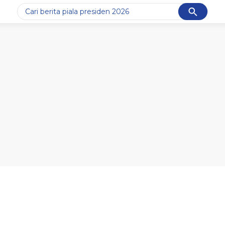
Cancel
Yang sedang ramai dicari
#1
data live draw sgp
#2
piala presiden 2026
#3
prabowo
#4
iran
#5
gempa hari ini
Promoted
Terakhir yang dicari
Loading...