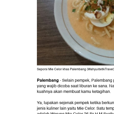
Seporsi Mie Celor khas Palembang (Wahyu/detikTravel
Palembang
- Selain pempek, Palembang pu
yang wajib dicoba saat liburan ke sana. N
kuahnya akan membuat kamu ketagihan.
Ya, lupakan sejenak pempek ketika berku
jenis kuliner lain yaitu Mie Celor. Satu te
adalah Warung Mie Celor 26 Ilir H M Syafe