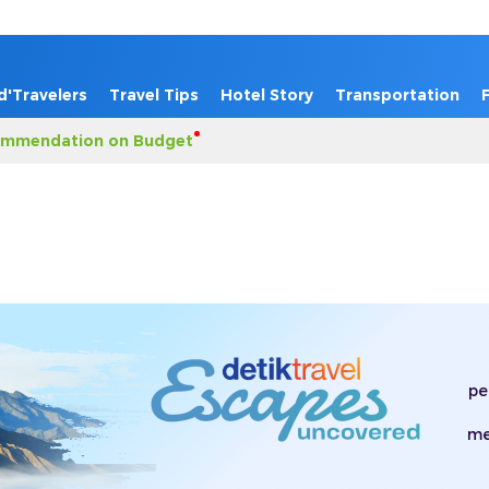
d'Travelers
Travel Tips
Hotel Story
Transportation
mmendation on Budget
pe
me