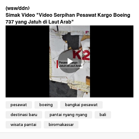
(wsw/ddn)
Simak Video "
Video Serpihan Pesawat Kargo Boeing
737 yang Jatuh di Laut Arab
"
pesawat
boeing
bangkai pesawat
destinasi baru
pantai nyang nyang
bali
wisata pantai
biromakassar