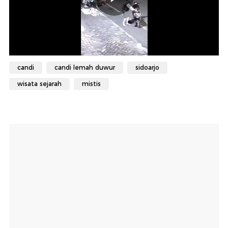
candi
candi lemah duwur
sidoarjo
wisata sejarah
mistis