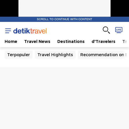
SCROLL TO CONTINUE WITH CONTENT
Home
Travel News
Destinations
d'Travelers
Tra
Terpopuler
Travel Highlights
Recommendation on B