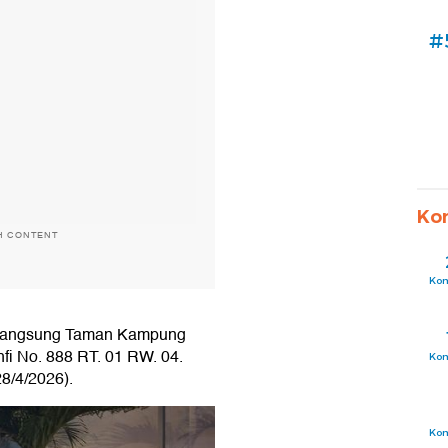
#
Ko
H CONTENT
Ko
langsung Taman Kampung
fi No. 888 RT. 01 RW. 04.
Ko
8/4/2026).
Ko