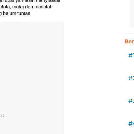
ggi rupanya masih menyisakan
lola, mulai dari masalah
g belum tuntas.
Ber
#
#
#
#