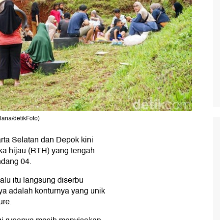
na/detikFoto)
rta Selatan dan Depok kini
uka hijau (RTH) yang tengah
dang 04.
lu itu langsung diserbu
ya adalah konturnya yang unik
ure.