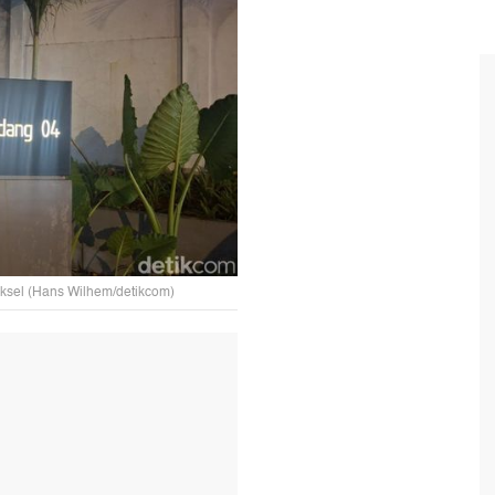
sel (Hans Wilhem/detikcom)
T