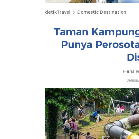
detikTravel
Domestic Destination
Taman Kampung 
Punya Perosota
Di
Hans W
Selasa