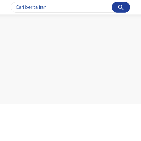
Cancel
Yang sedang ramai dicari
#1
gempa hari ini
#2
gempa
#3
prabowo
#4
iran
#5
demo
Promoted
Terakhir yang dicari
Loading...