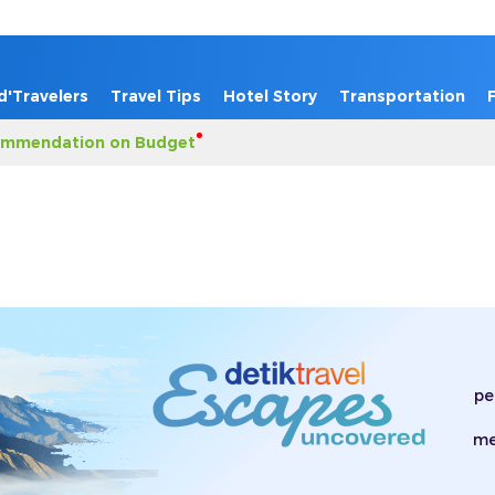
d'Travelers
Travel Tips
Hotel Story
Transportation
mmendation on Budget
pe
me