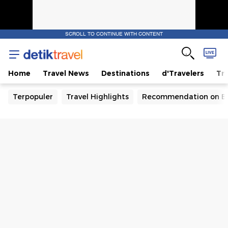
SCROLL TO CONTINUE WITH CONTENT
Home
Travel News
Destinations
d'Travelers
Tra
Terpopuler
Travel Highlights
Recommendation on B