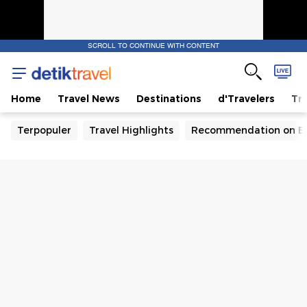
SCROLL TO CONTINUE WITH CONTENT
Home
Travel News
Destinations
d'Travelers
Tra
Terpopuler
Travel Highlights
Recommendation on B