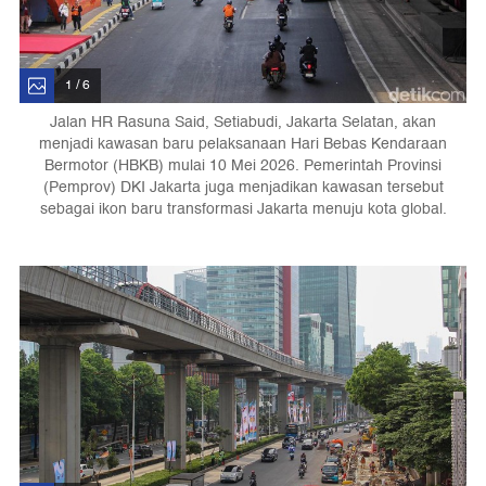
1 / 6
Jalan HR Rasuna Said, Setiabudi, Jakarta Selatan, akan
menjadi kawasan baru pelaksanaan Hari Bebas Kendaraan
Bermotor (HBKB) mulai 10 Mei 2026. Pemerintah Provinsi
(Pemprov) DKI Jakarta juga menjadikan kawasan tersebut
sebagai ikon baru transformasi Jakarta menuju kota global.