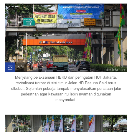
5 / 6
Menjelang pelaksanaan HBKB dan peringatan HUT Jakarta,
revitalisasi trotoar di sisi timur Jalan HR Rasuna Said terus
dikebut. Sejumlah pekerja tampak menyelesaikan penataan jalur
pedestrian agar kawasan itu lebih nyaman digunakan
masyarakat.