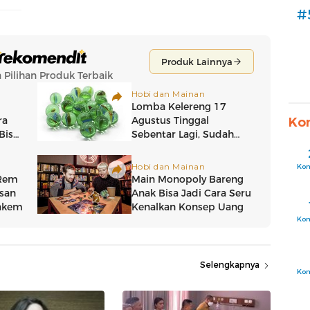
#
Ko
Ko
Ko
Selengkapnya
Ko