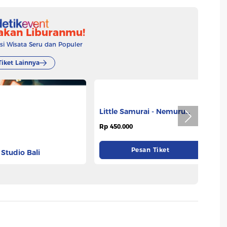
akan Liburanmu!
 Wisata Seru dan Populer
Tiket Lainnya
 Studio Bali
Little Samurai - Nemuru
T
Hotel Ciputat
.275
Rp 450.000
Rp
Pesan Tiket
Pesan Tiket