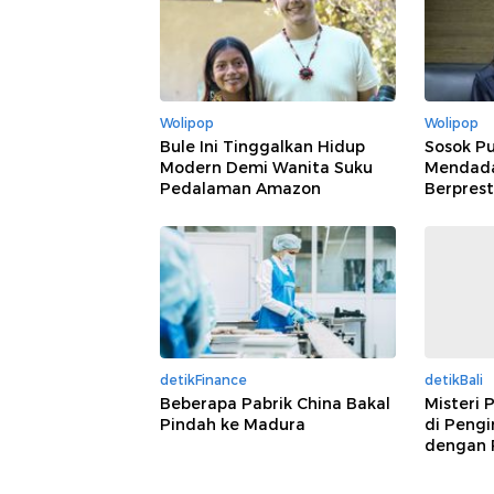
Wolipop
Wolipop
Bule Ini Tinggalkan Hidup
Sosok Pu
Modern Demi Wanita Suku
Mendadak
Pedalaman Amazon
Berprest
detikFinance
detikBali
Beberapa Pabrik China Bakal
Misteri 
Pindah ke Madura
di Pengi
dengan 