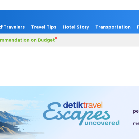
d'Travelers
Travel Tips
Hotel Story
Transportation
mmendation on Budget
pe
me