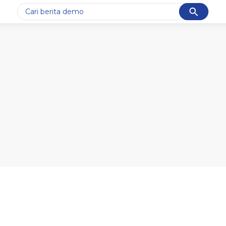
Cancel
Yang sedang ramai dicari
#1
gempa hari ini
#2
demo
#3
gempa
#4
iran
#5
prabowo
Promoted
Terakhir yang dicari
Loading...