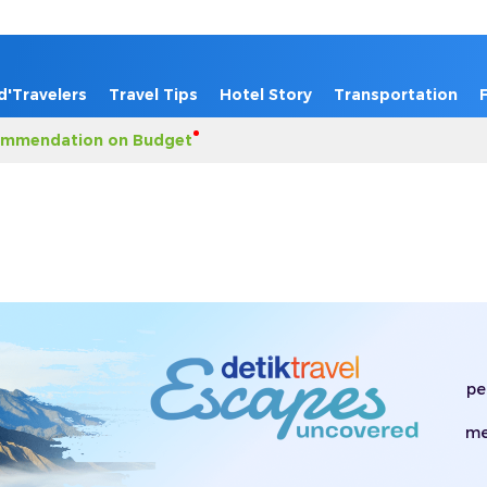
d'Travelers
Travel Tips
Hotel Story
Transportation
mmendation on Budget
pe
me