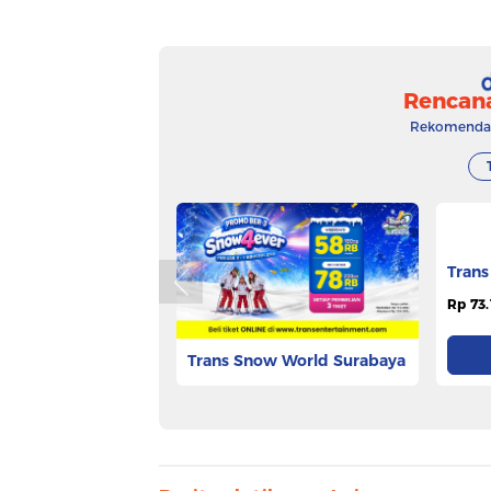
Rencan
Rekomendasi
Trans Snow World Surabaya
Trans
Rp 53.625
Rp 73.
Pesan Tiket