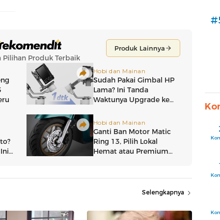
#
Ko
Ko
Ko
Selengkapnya
Ko