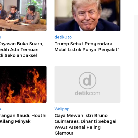
s
detikOto
Yayasan Buka Suara,
Trump Sebut Pengendara
edih Ada Temuan
Mobil Listrik Punya 'Penyakit'
di Sekolah Jaksel
s
Wolipop
rangan Saudi, Houthi
Gaya Mewah Istri Bruno
Kilang Minyak
Guimaraes, Dinanti Sebagai
WAGs Arsenal Paling
Glamour