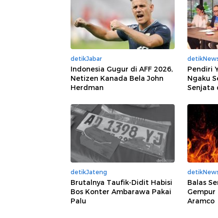
detikJabar
detikNew
Indonesia Gugur di AFF 2026,
Pendiri 
Netizen Kanada Bela John
Ngaku S
Herdman
Senjata 
detikJateng
detikNew
Brutalnya Taufik-Didit Habisi
Balas Se
Bos Konter Ambarawa Pakai
Gempur 
Palu
Aramco