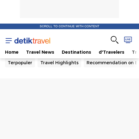
SCROLL TO CONTINUE WITH CONTENT
Home
Travel News
Destinations
d'Travelers
Tra
Terpopuler
Travel Highlights
Recommendation on B