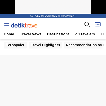
SCROLL TO CONTINUE WITH CONTENT
Home
Travel News
Destinations
d'Travelers
Tra
Terpopuler
Travel Highlights
Recommendation on B