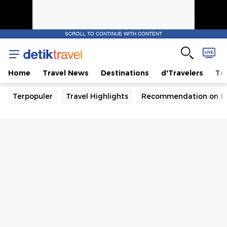
SCROLL TO CONTINUE WITH CONTENT
Home
Travel News
Destinations
d'Travelers
Tra
Terpopuler
Travel Highlights
Recommendation on B