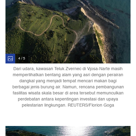
4 / 5
Dari udara, kawasan Teluk Zvernec di Vjosa-Narte masih
memperlihatkan bentang alam yang asri dengan perairan
dangkal yang menjadi tempat mencari makan bagi
berbagai jenis burung air. Namun, rencana pembangunan
fasilitas wisata skala besar di area tersebut memunculkan
perdebatan antara kepentingan investasi dan upaya
pelestarian lingkungan. REUTERS/Florion Goga