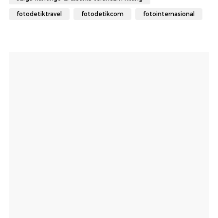
fotodetiktravel
fotodetikcom
fotointernasional