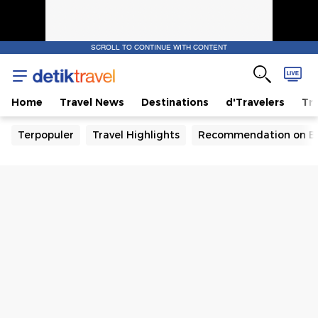
SCROLL TO CONTINUE WITH CONTENT
Home
Travel News
Destinations
d'Travelers
Tra
Terpopuler
Travel Highlights
Recommendation on B