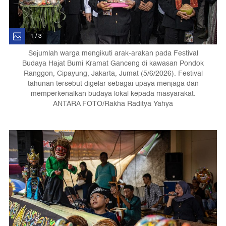
1 / 3
Sejumlah warga mengikuti arak-arakan pada Festival
Budaya Hajat Bumi Kramat Ganceng di kawasan Pondok
Ranggon, Cipayung, Jakarta, Jumat (5/6/2026). Festival
tahunan tersebut digelar sebagai upaya menjaga dan
memperkenalkan budaya lokal kepada masyarakat.
ANTARA FOTO/Rakha Raditya Yahya