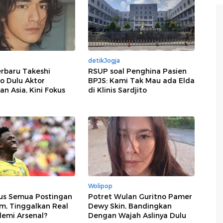
detikJogja
rbaru Takeshi
RSUP soal Penghina Pasien
o Dulu Aktor
BPJS: Kami Tak Mau ada Elda
n Asia, Kini Fokus
di Klinis Sardjito
Wolipop
pus Semua Postingan
Potret Wulan Guritno Pamer
m, Tinggalkan Real
Dewy Skin, Bandingkan
demi Arsenal?
Dengan Wajah Aslinya Dulu