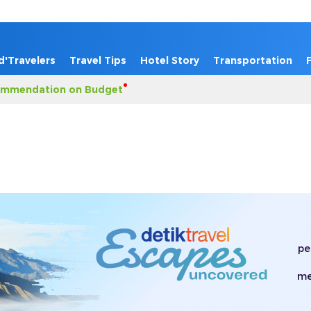
d'Travelers
Travel Tips
Hotel Story
Transportation
mmendation on Budget
pe
me