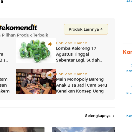
#
la
Ko
Ko
Ko
Selengkapnya
Ko