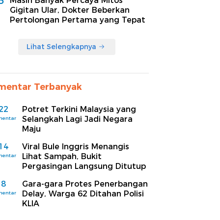
5
Masih Banyak Percaya Mitos
Gigitan Ular, Dokter Beberkan
Pertolongan Pertama yang Tepat
Lihat Selengkapnya
mentar Terbanyak
22
Potret Terkini Malaysia yang
Selangkah Lagi Jadi Negara
mentar
Maju
14
Viral Bule Inggris Menangis
Lihat Sampah, Bukit
mentar
Pergasingan Langsung Ditutup
8
Gara-gara Protes Penerbangan
Delay, Warga 62 Ditahan Polisi
mentar
KLIA