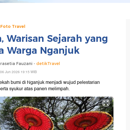
Foto Travel
, Warisan Sejarah yang
ga Warga Nganjuk
asetia Fauzani -
detikTravel
 06 Jun 2026 19:15 WIB
ekah bumi di Nganjuk menjadi wujud pelestarian
erta syukur atas panen melimpah.