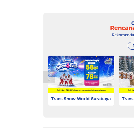
Rencan
Rekomendasi
Trans Snow World Surabaya
Trans
Rp 53.625
Rp 53.
Pesan Tiket