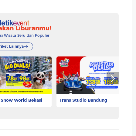
akan Liburanmu!
 Wisata Seru dan Populer
Tiket Lainnya
 Snow World Bekasi
Trans Studio Bandung
T
625
Rp 73.332
Rp
Pesan Tiket
Pesan Tiket