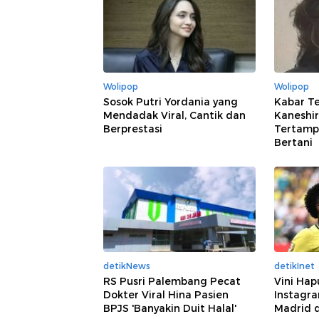
Wolipop
Wolipop
Sosok Putri Yordania yang
Kabar Te
Mendadak Viral, Cantik dan
Kaneshir
Berprestasi
Tertampa
Bertani
detikNews
detikInet
RS Pusri Palembang Pecat
Vini Ha
Dokter Viral Hina Pasien
Instagra
BPJS 'Banyakin Duit Halal'
Madrid 