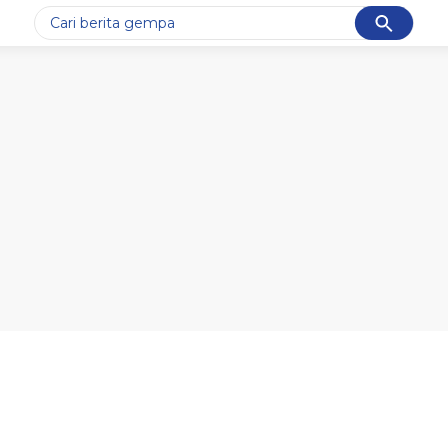
Cancel
Yang sedang ramai dicari
#1
gempa hari ini
#2
gempa
#3
prabowo
#4
iran
#5
demo
Promoted
Terakhir yang dicari
Loading...