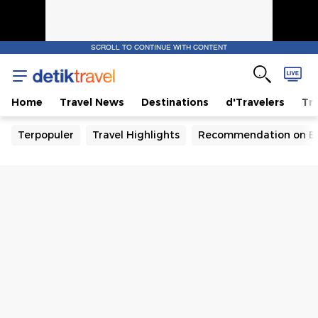
SCROLL TO CONTINUE WITH CONTENT
Home
Travel News
Destinations
d'Travelers
Tra
Terpopuler
Travel Highlights
Recommendation on B