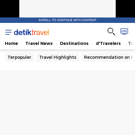
SCROLL TO CONTINUE WITH CONTENT
Home
Travel News
Destinations
d'Travelers
Tra
Terpopuler
Travel Highlights
Recommendation on B