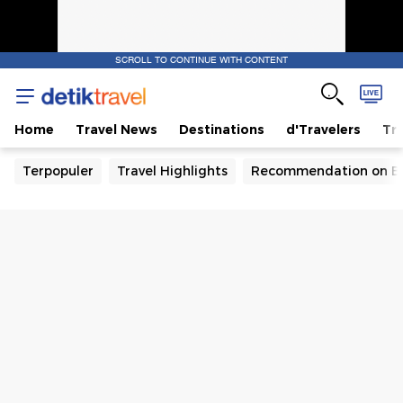
SCROLL TO CONTINUE WITH CONTENT
Home
Travel News
Destinations
d'Travelers
Tra
Terpopuler
Travel Highlights
Recommendation on B