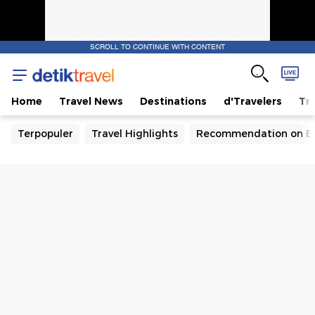
SCROLL TO CONTINUE WITH CONTENT
Home
Travel News
Destinations
d'Travelers
Tra
Terpopuler
Travel Highlights
Recommendation on B