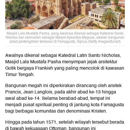
Masjid Lala Mustafa Pasha, yang awalnya dikenal sebagai Katedral Santo
Nikolas dan kemudian sebagai Masjid Ayasofya Magusa, adalah bangunan
abad pertengahan terbesar di Famagusta, Siprus.(Getty Images/tunart)
Awalnya dikenal sebagai Katedral Latin Santo Nicholas,
Masjid Lala Mustafa Pasha menyimpan jejak arsitektur
Gotik bergaya Frankish yang paling mencolok di kawasan
Timur Tengah.
Bangunan megah ini diperkirakan dirancang oleh arsitek
Prancis, Jean Langlois, pada akhir abad ke-13 hingga
awal abad ke-14. Selama berabad-abad, tempat ini
menjadi pusat spiritual penting di jantung kota Famagusta
bagi berbagai komunitas dan denominasi Kristen.
Hingga pada tahun 1571, setelah wilayah tersebut berada
di bawah kekuasaan Ottoman, bangunan ini