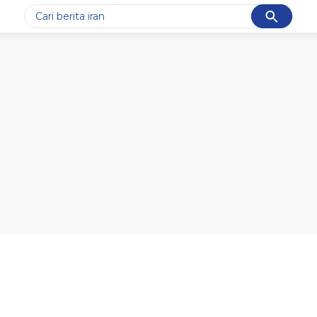
Cancel
Yang sedang ramai dicari
#1
gempa hari ini
#2
gempa
#3
prabowo
#4
iran
#5
demo
Promoted
Terakhir yang dicari
Loading...