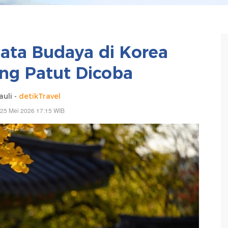
sata Budaya di Korea
ang Patut Dicoba
uli -
detikTravel
 25 Mei 2026 17:15 WIB