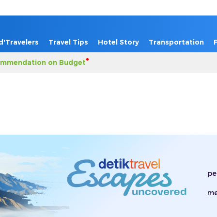
d'Travelers
Travel Tips
Hotel Story
Transportation
mmendation on Budget
pe
me