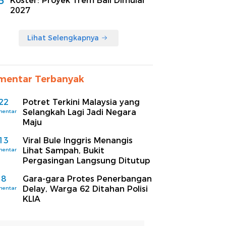
5
Koster: Proyek Trem Bali Dimulai
2027
Lihat Selengkapnya
mentar Terbanyak
22
Potret Terkini Malaysia yang
Selangkah Lagi Jadi Negara
mentar
Maju
13
Viral Bule Inggris Menangis
Lihat Sampah, Bukit
mentar
Pergasingan Langsung Ditutup
8
Gara-gara Protes Penerbangan
Delay, Warga 62 Ditahan Polisi
mentar
KLIA