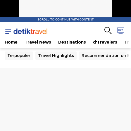
SCROLL TO CONTINUE WITH CONTENT
Home
Travel News
Destinations
d'Travelers
Tra
Terpopuler
Travel Highlights
Recommendation on B