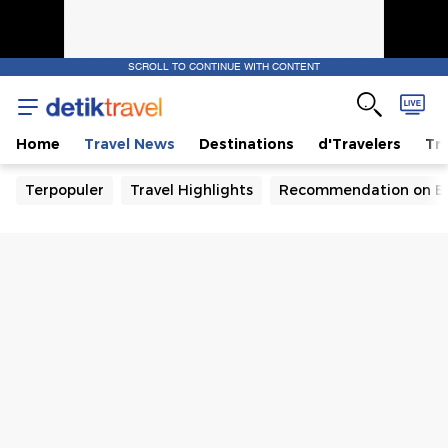
SCROLL TO CONTINUE WITH CONTENT
Home
Travel News
Destinations
d'Travelers
Tra
Terpopuler
Travel Highlights
Recommendation on B