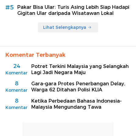
#5
Pakar Bisa Ular: Turis Asing Lebih Siap Hadapi
Gigitan Ular daripada Wisatawan Lokal
Lihat Selengkapnya
Komentar Terbanyak
24
Potret Terkini Malaysia yang Selangkah
Lagi Jadi Negara Maju
Komentar
8
Gara-gara Protes Penerbangan Delay,
Warga 62 Ditahan Polisi KLIA
Komentar
8
Ketika Perbedaan Bahasa Indonesia-
Malaysia Mengundang Tawa
Komentar