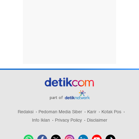
part of
Redaksi
Pedoman Media Siber
Karir
Kotak Pos
Info Iklan
Privacy Policy
Disclaimer