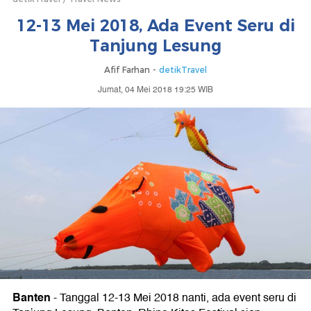
12-13 Mei 2018, Ada Event Seru di
Tanjung Lesung
Afif Farhan -
detikTravel
Jumat, 04 Mei 2018 19:25 WIB
Banten
- Tanggal 12-13 Mei 2018 nanti, ada event seru di