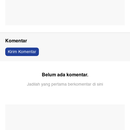
Komentar
Kirim Komentar
Belum ada komentar.
Jadilah yang pertama berkomentar di sini