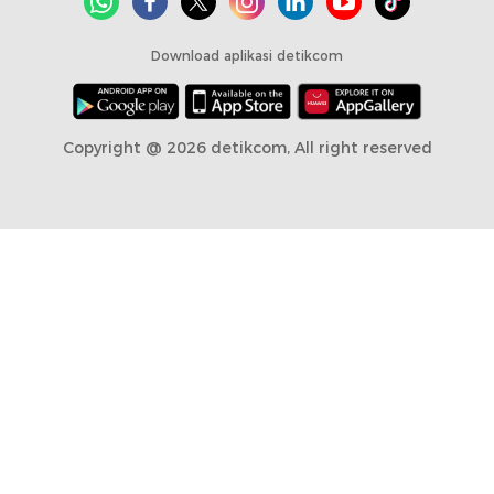
Download aplikasi detikcom
Copyright @ 2026 detikcom, All right reserved