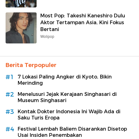
Most Pop: Takeshi Kaneshiro Dulu
Aktor Tertampan Asia, Kini Fokus
Bertani
Wolipop
Berita Terpopuler
#1
7 Lokasi Paling Angker di Kyoto, Bikin
Merinding
#2
Menelusuri Jejak Kerajaan Singhasari di
Museum Singhasari
#3
Kontak Dokter Indonesia Ini Wajib Ada di
Saku Turis Eropa
#4
Festival Lembah Baliem Disarankan Disetop
Usai Insiden Penembakan