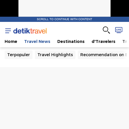
SCROLL TO CONTINUE WITH CONTENT
Home
Travel News
Destinations
d'Travelers
Tra
Terpopuler
Travel Highlights
Recommendation on B