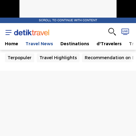
SCROLL TO CONTINUE WITH CONTENT
Home
Travel News
Destinations
d'Travelers
Tra
Terpopuler
Travel Highlights
Recommendation on B