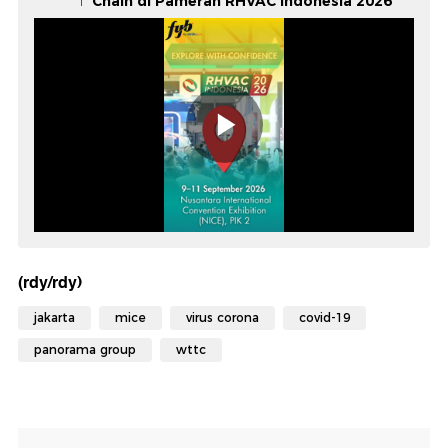
Chain di Pameran RHVAC Indonesia 2026
(rdy/rdy)
jakarta
mice
virus corona
covid-19
panorama group
wttc