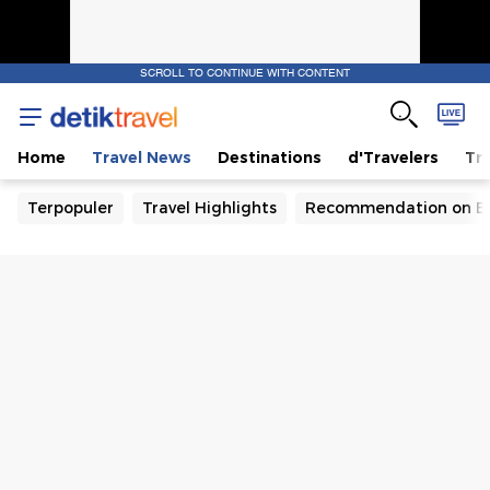
SCROLL TO CONTINUE WITH CONTENT
Home
Travel News
Destinations
d'Travelers
Tra
Terpopuler
Travel Highlights
Recommendation on B