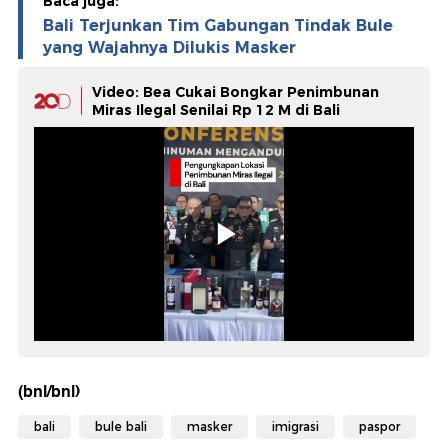
Baca juga:
Bali Terjunkan Tim Gabungan Tindak Bule
yang Wajahnya Dilukis Masker
Video: Bea Cukai Bongkar Penimbunan
Miras Ilegal Senilai Rp 12 M di Bali
(bnl/bnl)
bali
bule bali
masker
imigrasi
paspor