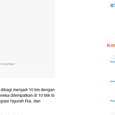
#
Ko
Ko
H CONTENT
Ko
 dibagi menjadi 10 tim dengan
eka ditempatkan di 10 titik di
igrasi Ngurah Rai, dan
Ko