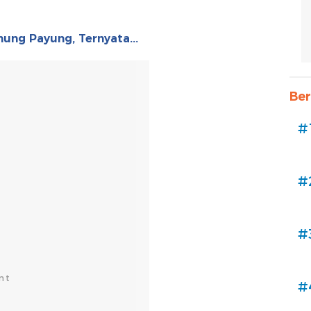
nung Payung, Ternyata...
Ber
#
#
#
#