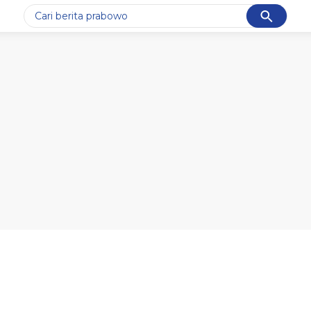
Cancel
Yang sedang ramai dicari
#1
data live draw sgp
#2
k-talk
#3
kebakaran
#4
prabowo
#5
gempa hari ini
Promoted
Terakhir yang dicari
Loading...