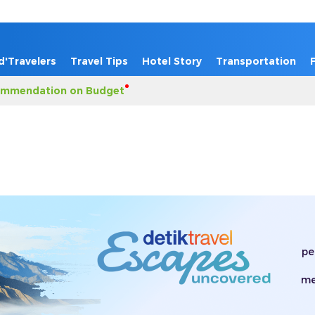
d'Travelers
Travel Tips
Hotel Story
Transportation
mmendation on Budget
pe
me