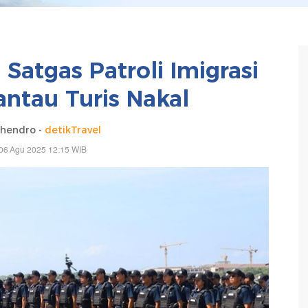
 Satgas Patroli Imigrasi
antau Turis Nakal
hendro -
detikTravel
06 Agu 2025 12:15 WIB