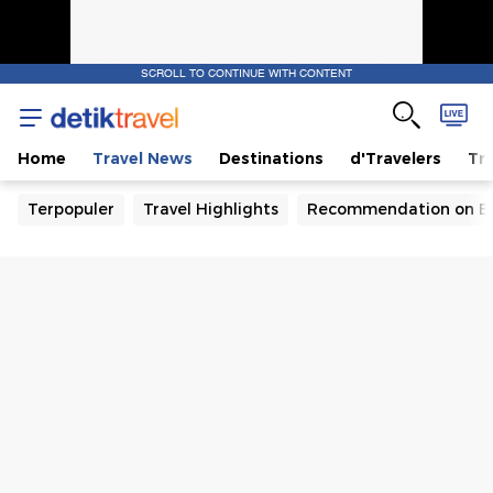
SCROLL TO CONTINUE WITH CONTENT
Home
Travel News
Destinations
d'Travelers
Tra
Terpopuler
Travel Highlights
Recommendation on B