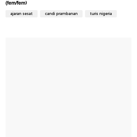
(fem/fem)
ajaran sesat
candi prambanan
turis nigeria