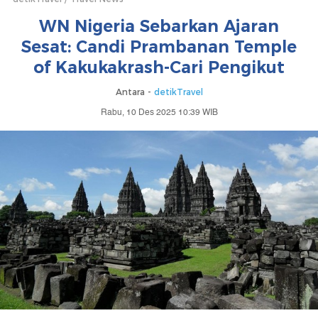
WN Nigeria Sebarkan Ajaran
Sesat: Candi Prambanan Temple
of Kakukakrash-Cari Pengikut
Antara -
detikTravel
Rabu, 10 Des 2025 10:39 WIB