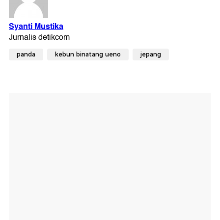
panda
kebun binatang ueno
jepang