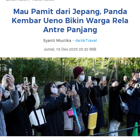
Mau Pamit dari Jepang, Panda
Kembar Ueno Bikin Warga Rela
Antre Panjang
Syanti Mustika -
detikTravel
Jumat, 19 Des 2025 05:30 WIB