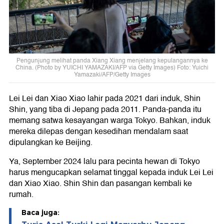
Pengunjung melihat panda Xiang Xiang menjelang kepulangannya ke
China. (Photo by YUICHI YAMAZAKI/AFP via Getty Images) Foto: Yuichi
Yamazaki/AFP/Getty Images
Lei Lei dan Xiao Xiao lahir pada 2021 dari induk, Shin
Shin, yang tiba di Jepang pada 2011. Panda-panda itu
memang satwa kesayangan warga Tokyo. Bahkan, induk
mereka dilepas dengan kesedihan mendalam saat
dipulangkan ke Beijing.
Ya, September 2024 lalu para pecinta hewan di Tokyo
harus mengucapkan selamat tinggal kepada induk Lei Lei
dan Xiao Xiao. Shin Shin dan pasangan kembali ke
rumah.
Baca juga: