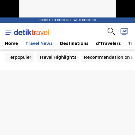
SCROLL TO CONTINUE WITH CONTENT
Home
Travel News
Destinations
d'Travelers
Tra
Terpopuler
Travel Highlights
Recommendation on B