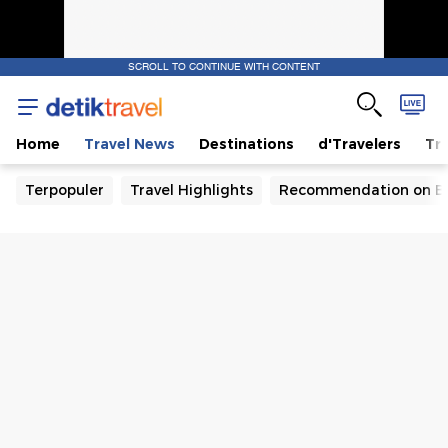
SCROLL TO CONTINUE WITH CONTENT
Home
Travel News
Destinations
d'Travelers
Tra
Terpopuler
Travel Highlights
Recommendation on B