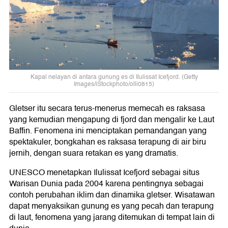
Kapal nelayan di antara gunung es di Ilulissat Icefjord. (Getty
Images/iStockphoto/olli0815)
Gletser itu secara terus-menerus memecah es raksasa
yang kemudian mengapung di fjord dan mengalir ke Laut
Baffin. Fenomena ini menciptakan pemandangan yang
spektakuler, bongkahan es raksasa terapung di air biru
jernih, dengan suara retakan es yang dramatis.
UNESCO menetapkan Ilulissat Icefjord sebagai situs
Warisan Dunia pada 2004 karena pentingnya sebagai
contoh perubahan iklim dan dinamika gletser. Wisatawan
dapat menyaksikan gunung es yang pecah dan terapung
di laut, fenomena yang jarang ditemukan di tempat lain di