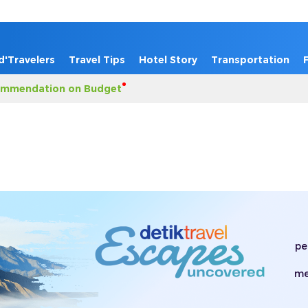
d'Travelers
Travel Tips
Hotel Story
Transportation
mmendation on Budget
pe
me