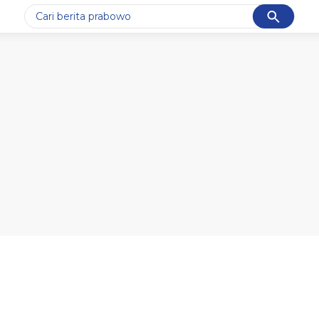
Cancel
Yang sedang ramai dicari
#1
gempa hari ini
#2
demo
#3
gempa
#4
iran
#5
prabowo
Promoted
Terakhir yang dicari
Loading...