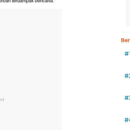
korban terdampak bencana.
Ber
#
#
#
#