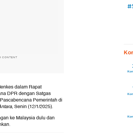
#
Ko
H CONTENT
Ko
 Menkes dalam Rapat
ana DPR dengan Satgas
Ko
i Pascabencana Pemerintah di
Antara,
Senin (12/1/2025).
ngan ke Malaysia dulu dan
Ko
hkan.