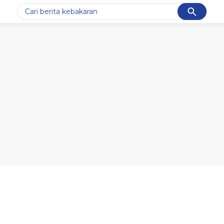
Cancel
Yang sedang ramai dicari
#1
data live draw sgp
#2
k-talk
#3
kebakaran
#4
prabowo
#5
gempa hari ini
Promoted
Terakhir yang dicari
Loading...