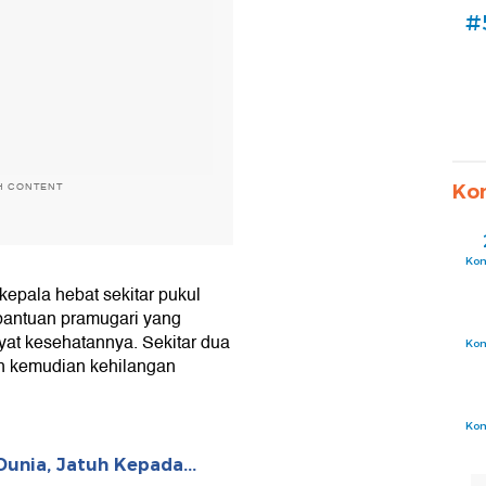
#
H CONTENT
Ko
Ko
kepala hebat sekitar pukul
bantuan pramugari yang
at kesehatannya. Sekitar dua
Ko
n kemudian kehilangan
Ko
unia, Jatuh Kepada...