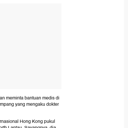
T
an meminta bantuan medis di
numpang yang mengaku dokter
ernasional Hong Kong pukul
orth Lantau. Sayangnya, dia