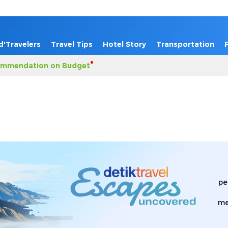
d'Travelers
Travel Tips
Hotel Story
Transportation
mmendation on Budget
pe
me