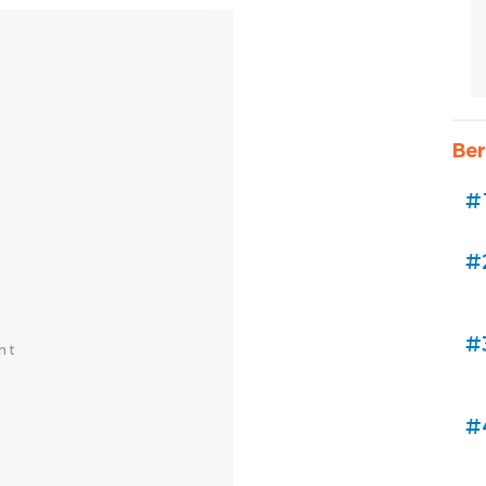
Ber
#
#
#
#