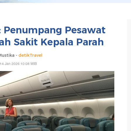
a: Penumpang Pesawat
ah Sakit Kepala Parah
Mustika -
detikTravel
14 Jan 2026 10:08 WIB