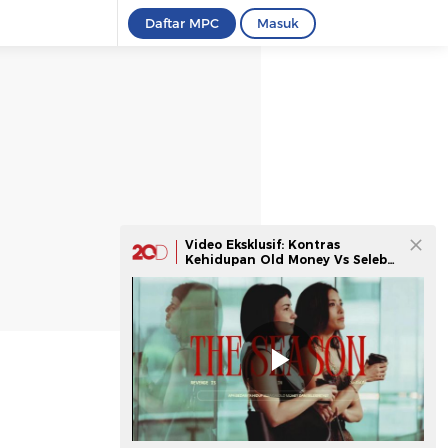
Daftar MPC
Masuk
Video Eksklusif: Kontras
Kehidupan Old Money Vs Seleb
Menurut Cast 'THE SEASON'