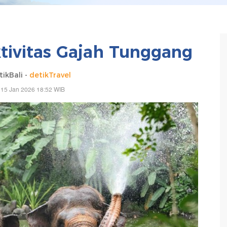
ktivitas Gajah Tunggang
ikBali -
detikTravel
 15 Jan 2026 18:52 WIB