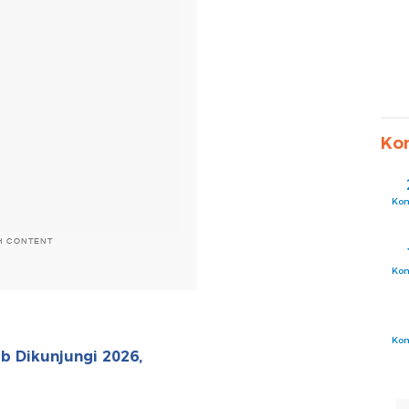
Ko
Ko
H CONTENT
Ko
Ko
b Dikunjungi 2026,