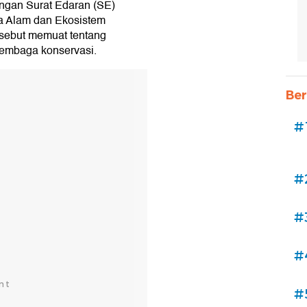
ngan Surat Edaran (SE)
a Alam dan Ekosistem
sebut memuat tentang
lembaga konservasi.
Ber
#
#
#
#
#