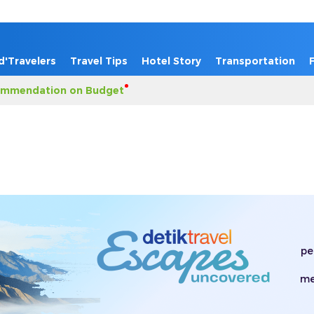
d'Travelers
Travel Tips
Hotel Story
Transportation
mmendation on Budget
pe
me