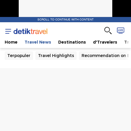
SCROLL TO CONTINUE WITH CONTENT
Home
Travel News
Destinations
d'Travelers
Tra
Terpopuler
Travel Highlights
Recommendation on B