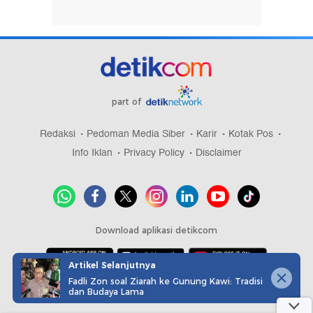
part of
Redaksi
Pedoman Media Siber
Karir
Kotak Pos
Info Iklan
Privacy Policy
Disclaimer
Download aplikasi detikcom
Artikel Selanjutnya
Fadli Zon soal Ziarah ke Gunung Kawi: Tradisi
Copyright @ 2026 detikcom, All right reserved
dan Budaya Lama