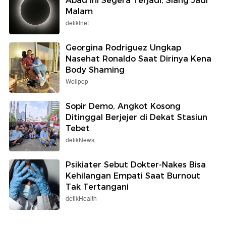
Abad Ini Segera Terjadi, Siang Jadi
Malam
detikInet
Georgina Rodriguez Ungkap
Nasehat Ronaldo Saat Dirinya Kena
Body Shaming
Wolipop
Sopir Demo, Angkot Kosong
Ditinggal Berjejer di Dekat Stasiun
Tebet
detikNews
Psikiater Sebut Dokter-Nakes Bisa
Kehilangan Empati Saat Burnout
Tak Tertangani
detikHealth