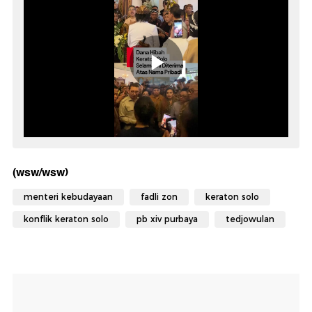
(wsw/wsw)
menteri kebudayaan
fadli zon
keraton solo
konflik keraton solo
pb xiv purbaya
tedjowulan