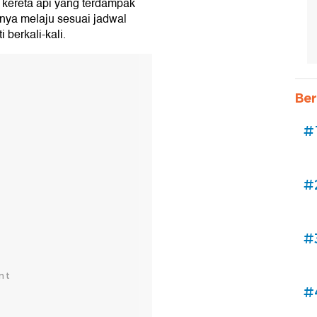
 kereta api yang terdampak
snya melaju sesuai jadwal
i berkali-kali.
Ber
#
#
#
#