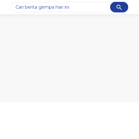
Cancel
Yang sedang ramai dicari
#1
piala presiden 2026
#2
prabowo
#3
gempa hari ini
#4
demo
#5
iran
Promoted
Terakhir yang dicari
Loading...