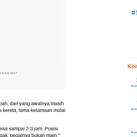
#
Ko
H CONTENT
Ko
ubah, dari yang awalnya masih
as kereta, lama-kelamaan mulai
Ko
bisa sampai 2-3 jam. Posisi
Ko
egak, pegalnya bukan main,"