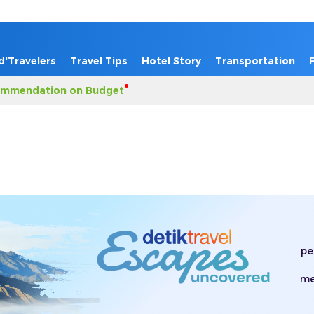
d'Travelers
Travel Tips
Hotel Story
Transportation
mmendation on Budget
pe
me