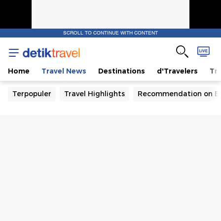
SCROLL TO CONTINUE WITH CONTENT
Home
Travel News
Destinations
d'Travelers
Tra
Terpopuler
Travel Highlights
Recommendation on B