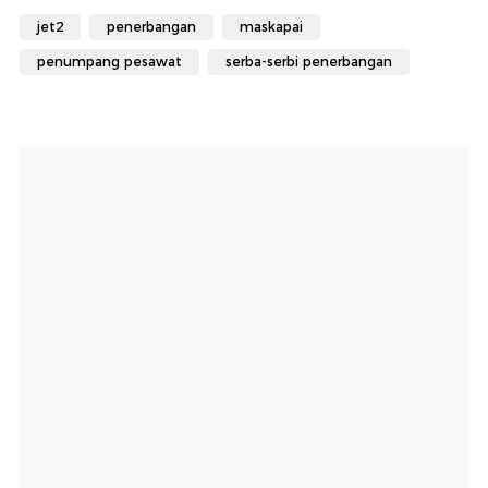
jet2
penerbangan
maskapai
penumpang pesawat
serba-serbi penerbangan