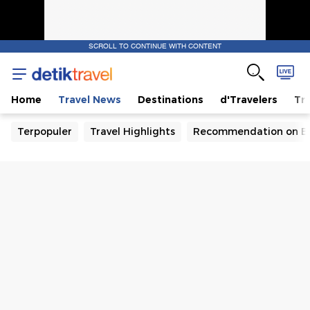
SCROLL TO CONTINUE WITH CONTENT
Home
Travel News
Destinations
d'Travelers
Tra
Terpopuler
Travel Highlights
Recommendation on B