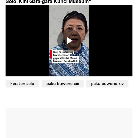
Solo, Kini Gara-gara Kunci Museum
"
keraton solo
paku buwono xiii
paku buwono xiv