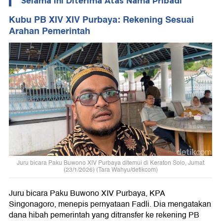
Selama Ini Diterima Atas Nama Pribadi
Kubu PB XIV XIV Purbaya: Rekening Sesuai
Arahan Pemerintah
Juru bicara Paku Buwono XIV Purbaya ditemui di Keraton Solo, Jumat
(23/1/2026) (Tara Wahyu/detikcom)
Juru bicara Paku Buwono XIV Purbaya, KPA
Singonagoro, menepis pernyataan Fadli. Dia mengatakan
dana hibah pemerintah yang ditransfer ke rekening PB