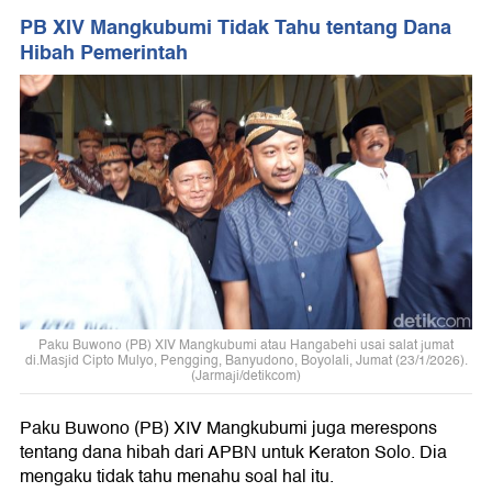
PB XIV Mangkubumi Tidak Tahu tentang Dana
Hibah Pemerintah
Paku Buwono (PB) XIV Mangkubumi atau Hangabehi usai salat jumat
di.Masjid Cipto Mulyo, Pengging, Banyudono, Boyolali, Jumat (23/1/2026).
(Jarmaji/detikcom)
Paku Buwono (PB) XIV Mangkubumi juga merespons
tentang dana hibah dari APBN untuk Keraton Solo. Dia
mengaku tidak tahu menahu soal hal itu.