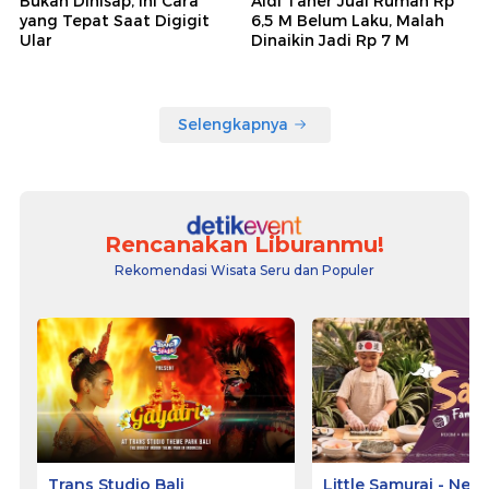
Bukan Dihisap, Ini Cara
Aldi Taher Jual Rumah Rp
yang Tepat Saat Digigit
6,5 M Belum Laku, Malah
Ular
Dinaikin Jadi Rp 7 M
Selengkapnya
Rencanakan Liburanmu!
Rekomendasi Wisata Seru dan Populer
Trans Studio Bali
Little Samurai - Nem