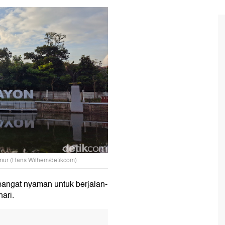
mur (Hans Wilhem/detikcom)
sangat nyaman untuk berjalan-
hari.
T