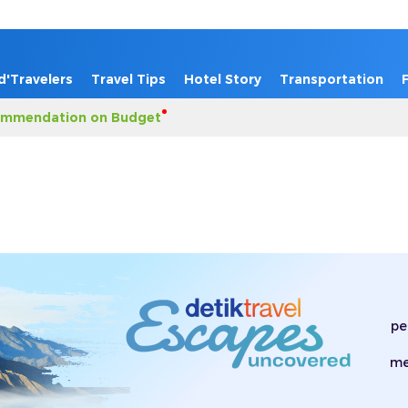
d'Travelers
Travel Tips
Hotel Story
Transportation
mmendation on Budget
pe
me