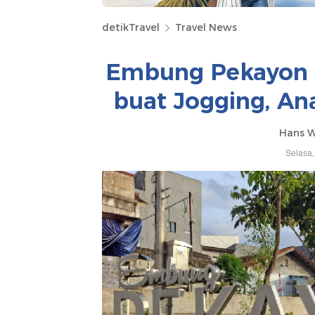
detikTravel
Travel News
Embung Pekayon d
buat Jogging, An
Hans W
Selasa,