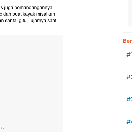
Terus juga pemandangannya
coklah buat kayak misalkan
an santai gitu," ujarnya saat
Ber
#
#
#
#