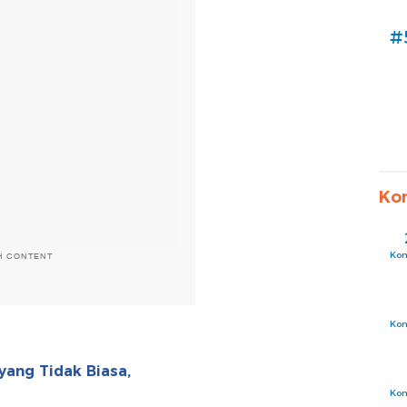
#
Ko
Ko
H CONTENT
Ko
yang Tidak Biasa,
Ko