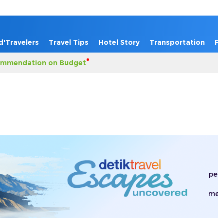
d'Travelers
Travel Tips
Hotel Story
Transportation
mmendation on Budget
pe
me