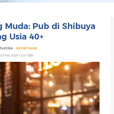
 Muda: Pub di Shibuya
ng Usia 40+
Mustika -
detikTravel
 03 Feb 2026 13:51 WIB