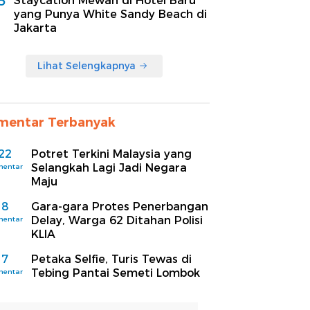
5
Staycation Mewah di Hotel Baru
yang Punya White Sandy Beach di
Jakarta
Lihat Selengkapnya
mentar Terbanyak
22
Potret Terkini Malaysia yang
Selangkah Lagi Jadi Negara
mentar
Maju
8
Gara-gara Protes Penerbangan
Delay, Warga 62 Ditahan Polisi
mentar
KLIA
7
Petaka Selfie, Turis Tewas di
Tebing Pantai Semeti Lombok
mentar