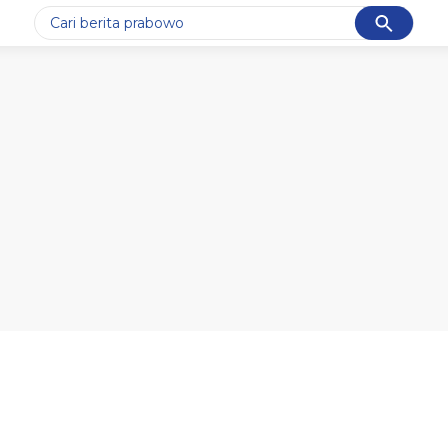
Cancel
Yang sedang ramai dicari
#1
data live draw sgp
#2
iran
#3
senjata
#4
prabowo
#5
gempa hari ini
Promoted
Terakhir yang dicari
Loading...