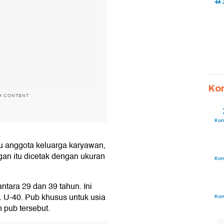
#
Ko
H CONTENT
Ko
u anggota keluarga karyawan,
ngan itu dicetak dengan ukuran
Ko
ntara 29 dan 39 tahun. Ini
. U-40. Pub khusus untuk usia
Ko
 pub tersebut.