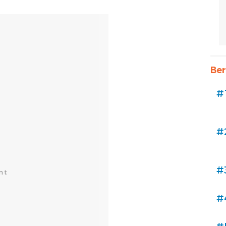
Ber
#
#
#
#