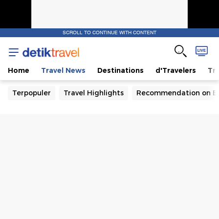
SCROLL TO CONTINUE WITH CONTENT
Home
Travel News
Destinations
d'Travelers
Tra
Terpopuler
Travel Highlights
Recommendation on B