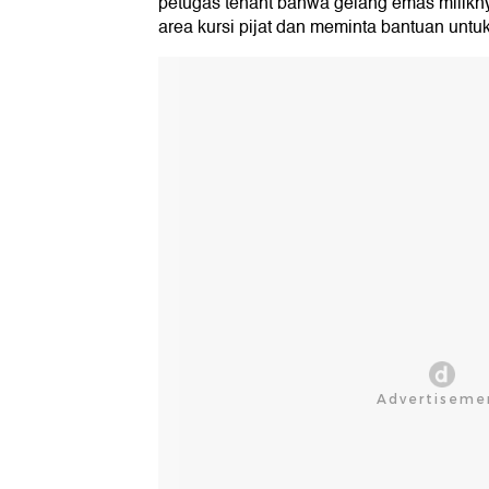
petugas tenant bahwa gelang emas miliknya
area kursi pijat dan meminta bantuan untu