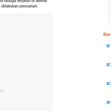
 diduga terjatuh di sekitar
k dilakukan pencarian.
Ber
#
#
#
#