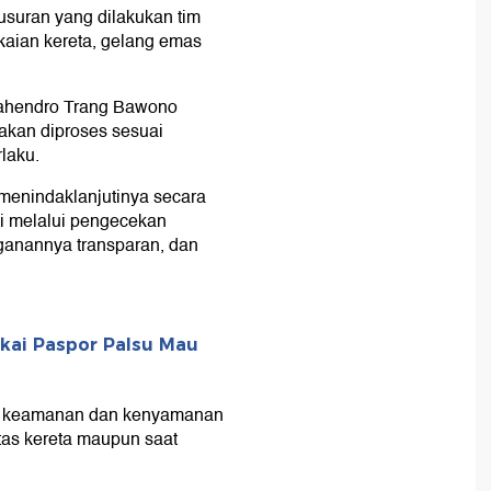
usuran yang dilakukan tim
aian kereta, gelang emas
ahendro Trang Bawono
 akan diproses sesuai
laku.
menindaklanjutinya secara
asi melalui pengecekan
anannya transparan, dan
.
akai Paspor Palsu Mau
a keamanan dan kenyamanan
atas kereta maupun saat