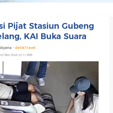
si Pijat Stasiun Gubeng
elang, KAI Buka Suara
diyana -
detikTravel
 05 Mar 2026 22:11 WIB