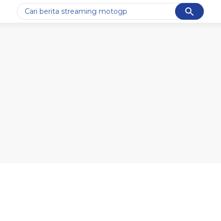
Cancel
Yang sedang ramai dicari
#1
ketik
#2
bromo
#3
streaming motogp
#4
prabowo
#5
data live draw sgp
Promoted
Terakhir yang dicari
Loading...