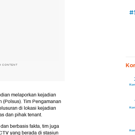
#
Ko
H CONTENT
Ko
dian melaporkan kejadian
un (Polsus). Tim Pengamanan
usuran di lokasi kejadian
Ko
s dan pihak tenant.
dan berbasis fakta, tim juga
Ko
TV yang berada di stasiun