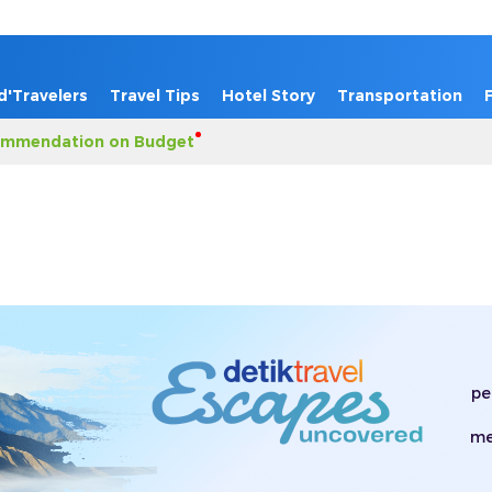
d'Travelers
Travel Tips
Hotel Story
Transportation
mmendation on Budget
pe
me