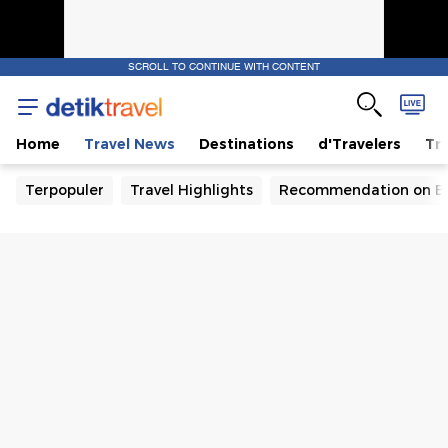
SCROLL TO CONTINUE WITH CONTENT
Home
Travel News
Destinations
d'Travelers
Tra
Terpopuler
Travel Highlights
Recommendation on B