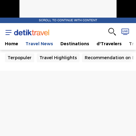
SCROLL TO CONTINUE WITH CONTENT
Home
Travel News
Destinations
d'Travelers
Tra
Terpopuler
Travel Highlights
Recommendation on B