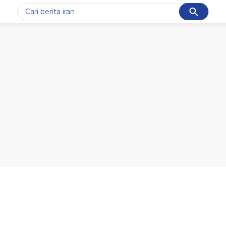
Cancel
Yang sedang ramai dicari
#1
piala presiden 2026
#2
prabowo
#3
gempa hari ini
#4
demo
#5
iran
Promoted
Terakhir yang dicari
Loading...