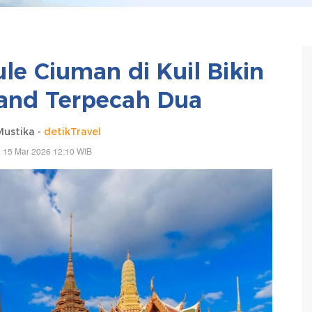
le Ciuman di Kuil Bikin
and Terpecah Dua
Mustika -
detikTravel
 15 Mar 2026 12:10 WIB