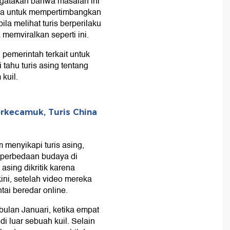
gatakan bahwa masalah ini
tra untuk mempertimbangkan
a melihat turis berperilaku
 memviralkan seperti ini.
pemerintah terkait untuk
ahu turis asing tentang
kuil.
erkecamuk, Turis China
 menyikapi turis asing,
n perbedaan budaya di
asing dikritik karena
ini, setelah video mereka
tai beredar online.
bulan Januari, ketika empat
di luar sebuah kuil. Selain