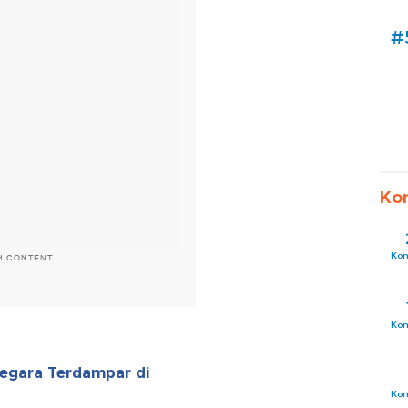
#
Ko
Ko
H CONTENT
Ko
Negara Terdampar di
Ko