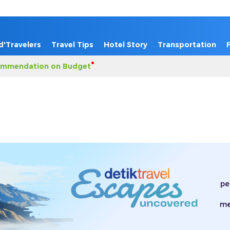
d'Travelers
Travel Tips
Hotel Story
Transportation
mmendation on Budget
pe
me