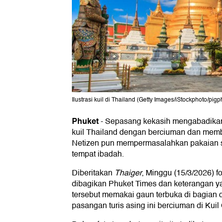
Ilustrasi kuil di Thailand (Getty Images/iStockphoto/pigp
Phuket
-
Sepasang kekasih mengabadikan
kuil Thailand dengan berciuman dan memb
Netizen pun mempermasalahkan pakaian s
tempat ibadah.
Diberitakan
Thaiger
, Minggu (15/3/2026) f
dibagikan Phuket Times dan keterangan 
tersebut memakai gaun terbuka di bagian 
pasangan turis asing ini berciuman di Kuil