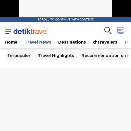
SCROLL TO CONTINUE WITH CONTENT
Home
Travel News
Destinations
d'Travelers
Tra
Terpopuler
Travel Highlights
Recommendation on B