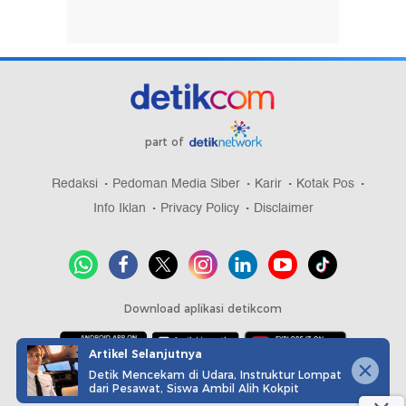
part of
Redaksi
Pedoman Media Siber
Karir
Kotak Pos
Info Iklan
Privacy Policy
Disclaimer
Download aplikasi detikcom
Artikel Selanjutnya
Detik Mencekam di Udara, Instruktur Lompat
Copyright @ 2026 detikcom, All right reserved
dari Pesawat, Siswa Ambil Alih Kokpit