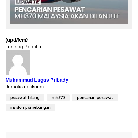
(upd/fem)
pesawat hilang
mh370
pencarian pesawat
insiden penerbangan