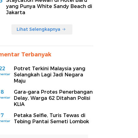
5
Staycation Mewah di Hotel Baru
yang Punya White Sandy Beach di
Jakarta
Lihat Selengkapnya
mentar Terbanyak
22
Potret Terkini Malaysia yang
Selangkah Lagi Jadi Negara
mentar
Maju
8
Gara-gara Protes Penerbangan
Delay, Warga 62 Ditahan Polisi
mentar
KLIA
7
Petaka Selfie, Turis Tewas di
Tebing Pantai Semeti Lombok
mentar