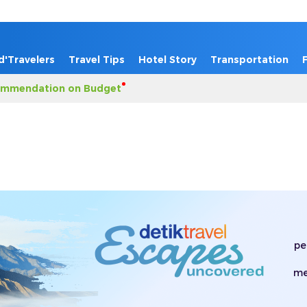
d'Travelers
Travel Tips
Hotel Story
Transportation
mmendation on Budget
pe
me