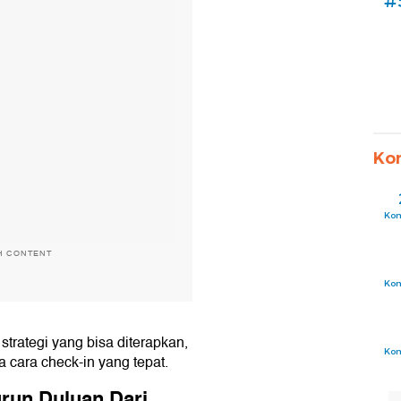
#
Ko
Ko
H CONTENT
Ko
strategi yang bisa diterapkan,
Ko
a cara check-in yang tepat.
run Duluan Dari