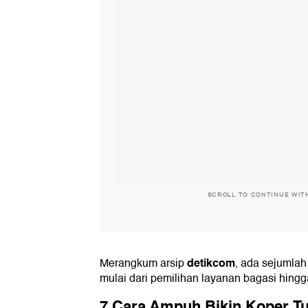
SCROLL TO CONTINUE WIT
detikcom
Merangkum arsip
, ada sejumlah 
mulai dari pemilihan layanan bagasi hingg
7 Cara Ampuh Bikin Koper Tu