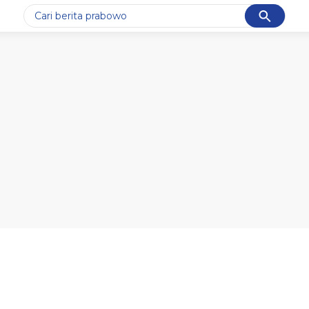
Cancel
Yang sedang ramai dicari
#1
data live draw sgp
#2
k-talk
#3
kebakaran
#4
prabowo
#5
gempa hari ini
Promoted
Terakhir yang dicari
Loading...