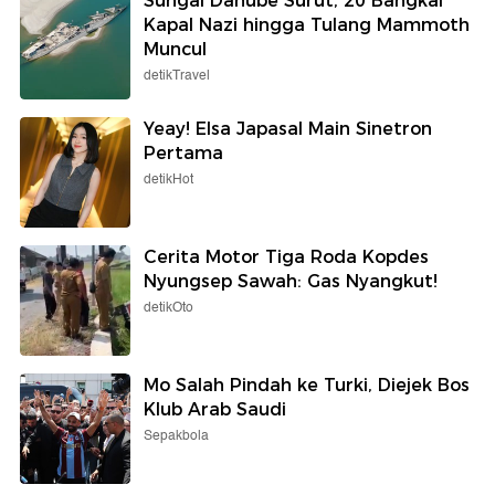
Sungai Danube Surut, 20 Bangkai
Kapal Nazi hingga Tulang Mammoth
Muncul
detikTravel
Yeay! Elsa Japasal Main Sinetron
Pertama
detikHot
Cerita Motor Tiga Roda Kopdes
Nyungsep Sawah: Gas Nyangkut!
detikOto
Mo Salah Pindah ke Turki, Diejek Bos
Klub Arab Saudi
Sepakbola