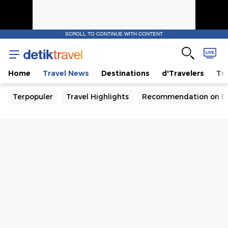
SCROLL TO CONTINUE WITH CONTENT
Home
Travel News
Destinations
d'Travelers
Tra
Terpopuler
Travel Highlights
Recommendation on B