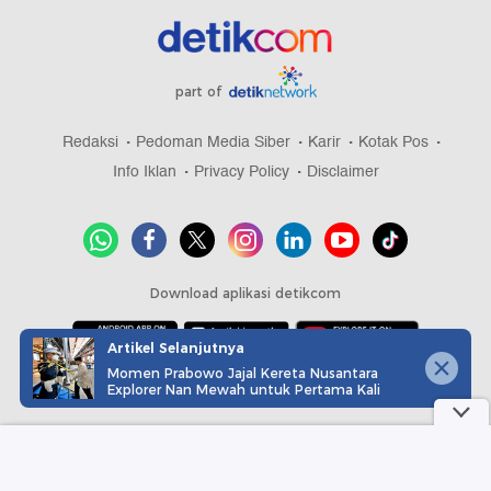
part of
Redaksi
Pedoman Media Siber
Karir
Kotak Pos
Info Iklan
Privacy Policy
Disclaimer
Download aplikasi detikcom
Artikel Selanjutnya
Momen Prabowo Jajal Kereta Nusantara
Copyright @ 2026 detikcom, All right reserved
Explorer Nan Mewah untuk Pertama Kali