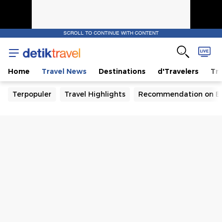
SCROLL TO CONTINUE WITH CONTENT
Home
Travel News
Destinations
d'Travelers
Tra
Terpopuler
Travel Highlights
Recommendation on B