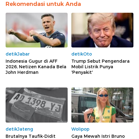
Rekomendasi untuk Anda
detikJabar
detikOto
Indonesia Gugur di AFF
Trump Sebut Pengendara
2026, Netizen Kanada Bela
Mobil Listrik Punya
John Herdman
'Penyakit'
detikJateng
Wolipop
Brutalnya Taufik-Didit
Gaya Mewah Istri Bruno